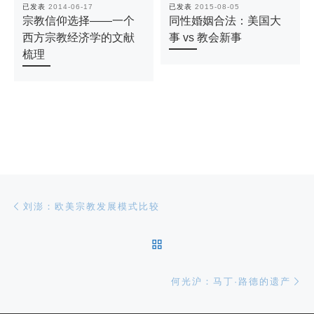
已发表
2014-06-17
已发表
2015-08-05
宗教信仰选择——一个
同性婚姻合法：美国大
西方宗教经济学的文献
事 vs 教会新事
梳理
文章导航
上一篇
刘澎：欧美宗教发展模式比较
返回文章列表
下
何光沪：马丁·路德的遗产